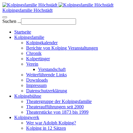
Kolpingsfamilie Höchstädt
Suchen ...
Startseite
Kolpingsfamilie
Kolpingkalender
Berichte von Kolping Veranstaltungen
Chronik
Kolpertinger
Verein
Vorstandschaft
Weiterführende Links
Downloads
Impressum
Datenschutzerklärung
Kolpingbühne
Theatergruppe der Kolpingsfamilie
Theateraufführungen seit 2000
Theaterstücke von 1873 bis 1999
Kolpingwerk
Wer war Adolph Kolping?
Kolping in 12 Sätzen