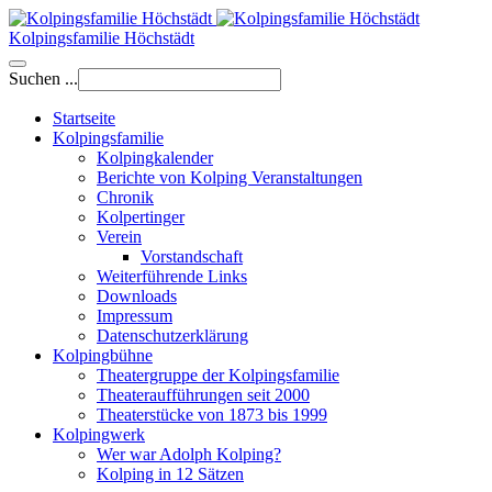
Kolpingsfamilie Höchstädt
Suchen ...
Startseite
Kolpingsfamilie
Kolpingkalender
Berichte von Kolping Veranstaltungen
Chronik
Kolpertinger
Verein
Vorstandschaft
Weiterführende Links
Downloads
Impressum
Datenschutzerklärung
Kolpingbühne
Theatergruppe der Kolpingsfamilie
Theateraufführungen seit 2000
Theaterstücke von 1873 bis 1999
Kolpingwerk
Wer war Adolph Kolping?
Kolping in 12 Sätzen