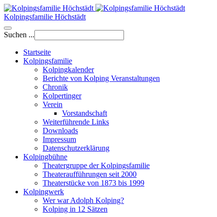
Kolpingsfamilie Höchstädt
Suchen ...
Startseite
Kolpingsfamilie
Kolpingkalender
Berichte von Kolping Veranstaltungen
Chronik
Kolpertinger
Verein
Vorstandschaft
Weiterführende Links
Downloads
Impressum
Datenschutzerklärung
Kolpingbühne
Theatergruppe der Kolpingsfamilie
Theateraufführungen seit 2000
Theaterstücke von 1873 bis 1999
Kolpingwerk
Wer war Adolph Kolping?
Kolping in 12 Sätzen