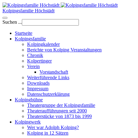
Kolpingsfamilie Höchstädt
Suchen ...
Startseite
Kolpingsfamilie
Kolpingkalender
Berichte von Kolping Veranstaltungen
Chronik
Kolpertinger
Verein
Vorstandschaft
Weiterführende Links
Downloads
Impressum
Datenschutzerklärung
Kolpingbühne
Theatergruppe der Kolpingsfamilie
Theateraufführungen seit 2000
Theaterstücke von 1873 bis 1999
Kolpingwerk
Wer war Adolph Kolping?
Kolping in 12 Sätzen