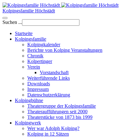
Kolpingsfamilie Höchstädt
Suchen ...
Startseite
Kolpingsfamilie
Kolpingkalender
Berichte von Kolping Veranstaltungen
Chronik
Kolpertinger
Verein
Vorstandschaft
Weiterführende Links
Downloads
Impressum
Datenschutzerklärung
Kolpingbühne
Theatergruppe der Kolpingsfamilie
Theateraufführungen seit 2000
Theaterstücke von 1873 bis 1999
Kolpingwerk
Wer war Adolph Kolping?
Kolping in 12 Sätzen